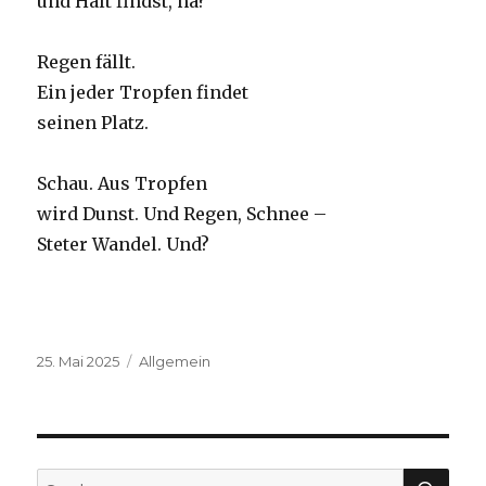
und Halt findst, na?
Regen fällt.
Ein jeder Tropfen findet
seinen Platz.
Schau. Aus Tropfen
wird Dunst. Und Regen, Schnee –
Steter Wandel. Und?
Veröffentlicht
Kategorien
25. Mai 2025
Allgemein
am
SU
Suche