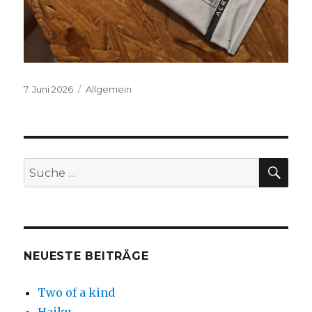
Veröffentlicht
Kategorien
7. Juni 2026
Allgemein
am
SU
Suche
nach:
NEUESTE BEITRÄGE
Two of a kind