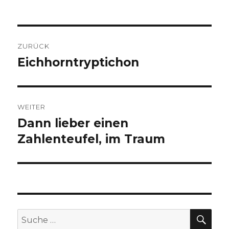
am
Beitragsnavigation
ZURÜCK
Eichhorntryptichon
Vorheriger
Beitrag:
WEITER
Dann lieber einen
Nächster
Beitrag:
Zahlenteufel, im Traum
SU
Suche