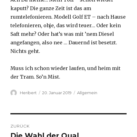
kaputt? Die ganze Zeit ist das am
rumtelefonieren. Modell Golf ET – nach Hause
telefonieren, ohje, das wird teuer… Oder kein
Saft mehr? Oder hat’s was mit ’nem Diesel
angefangen, also nee … Dauernd ist besetzt.
Nichts geht.
Muss ich schon wieder laufen, und heim mit
der Tram. So’n Mist.
Autor
Veröffentlicht
Kategorien
Heribert
20. Januar 2019
Allgemein
am
Beitragsnavigation
ZURÜCK
Die Wahl der Qual
Vorheriger