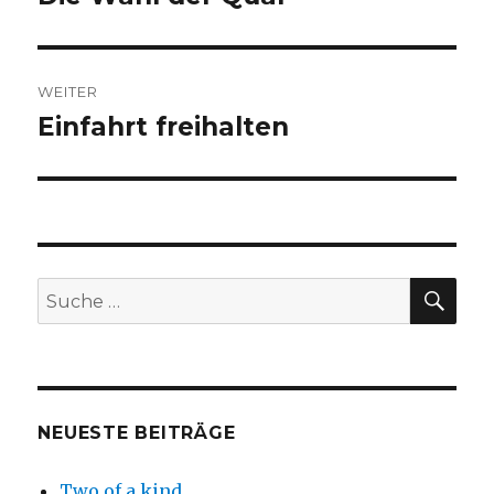
Beitrag:
WEITER
Einfahrt freihalten
Nächster
Beitrag:
SU
Suche
nach:
NEUESTE BEITRÄGE
Two of a kind