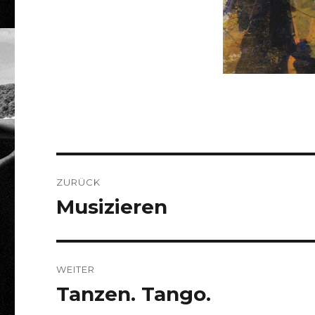
Beitragsnavigation
ZURÜCK
Musizieren
Vorheriger
Beitrag:
WEITER
Tanzen. Tango.
Nächster
Beitrag: