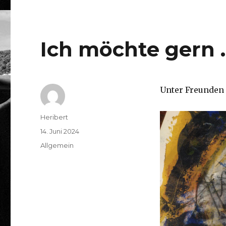
Ich möchte gern 
Unter Freunden 
Autor
Heribert
Veröffentlicht
14. Juni 2024
am
Kategorien
Allgemein